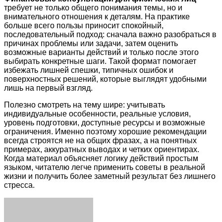
требует не только общего понимания темы, но и
внимательного отношения к деталям. На практике
больше всего пользы приносит спокойный,
последовательный подход: сначала важно разобраться в
причинах проблемы или задачи, затем оценить
возможные варианты действий и только после этого
выбирать конкретные шаги. Такой формат помогает
избежать лишней спешки, типичных ошибок и
поверхностных решений, которые выглядят удобными
лишь на первый взгляд.
Полезно смотреть на тему шире: учитывать
индивидуальные особенности, реальные условия,
уровень подготовки, доступные ресурсы и возможные
ограничения. Именно поэтому хорошие рекомендации
всегда строятся не на общих фразах, а на понятных
примерах, аккуратных выводах и четких ориентирах.
Когда материал объясняет логику действий простым
языком, читателю легче применить советы в реальной
жизни и получить более заметный результат без лишнего
стресса.
Facebook
Twitter
LinkedIn
Tumblr
Pinterest
Reddit
VKontakte
Odnoklassniki
Skype
WhatsApp
Telegram
Viber
Share
Print
via
Email