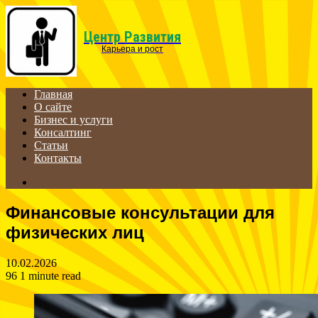
Menu
Центр Развития
Карьера и рост
Главная
О сайте
Бизнес и услуги
Консалтинг
Статьи
Контакты
Search
for
Финансовые консультации для
физических лиц
10.02.2026
96
1 minute read