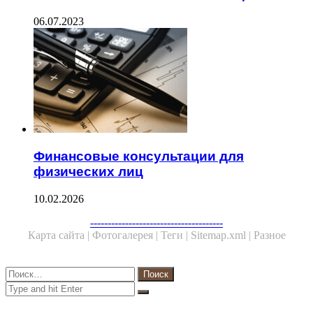
06.07.2023
Финансовые консультации для
физических лиц
10.02.2026
Facebook
Twitter
WhatsApp
Telegram
--------------------------------------
Карта сайта |
Фотогалерея |
Теги |
Sitemap.xml |
Разное
Close
Найти:
Close
Search
for