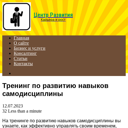
Menu
Центр Развития
Карьера и рост
Главная
О сайте
Бизнес и услуги
Консалтинг
Статьи
Контакты
Search
for
Тренинг по развитию навыков
самодисциплины
12.07.2023
32
Less than a minute
На тренинге по развитию навыков самодисциплины вы
узнаете, как эффективно управлять своим временем,