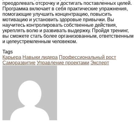
преодолевать отсрочку и достигать поставленных целей.
Программа включает в себя практические упражнения,
помогающие улучшить концентрацию, повысить
мотивацию и установить здоровые привычки. Вы
научитесь контролировать собственные действия,
укреплять волю и развивать выдержку. Пройдя тренинг,
вы сможете стать более организованным, ответственным
и целеустремленным человеком.
Tags
Карьера
Навыки лидера
Профессиональный рост
Саморазвитие
Управление проектами
Эксперт
Facebook
Twitter
LinkedIn
Tumblr
Pinterest
Reddit
VKontakte
Odnoklassniki
Skype
WhatsApp
Telegram
Viber
Share
Print
via
Email
Related Articles