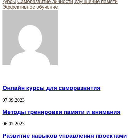
курсы
Саморазвитие личности
Улучшение памяти
Эффективное обучение
Facebook
Twitter
LinkedIn
Tumblr
Pinterest
Reddit
VKontakte
Odnoklassniki
Skype
WhatsApp
Telegram
Viber
Share
Print
via
Email
Related Articles
Онлайн курсы для саморазвития
07.09.2023
Методы тренировки памяти и внимания
06.07.2023
Развитие навыков управления проектами