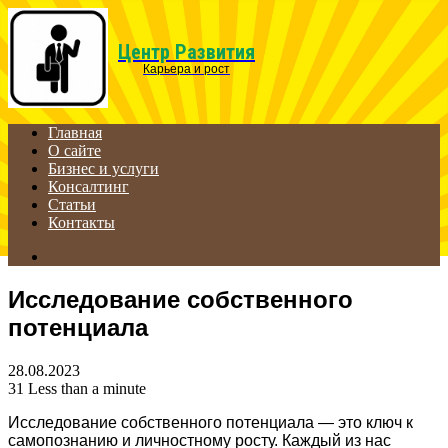
Menu
Центр Развития
Карьера и рост
Главная
О сайте
Бизнес и услуги
Консалтинг
Статьи
Контакты
Search
for
Исследование собственного
потенциала
28.08.2023
31
Less than a minute
Исследование собственного потенциала — это ключ к
самопознанию и личностному росту. Каждый из нас