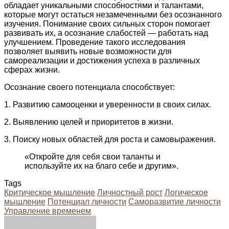
обладает уникальными способностями и талантами,
которые могут остаться незамеченными без осознанного
изучения. Понимание своих сильных сторон помогает
развивать их, а осознание слабостей — работать над
улучшением. Проведение такого исследования
позволяет выявить новые возможности для
самореализации и достижения успеха в различных
сферах жизни.
Осознание своего потенциала способствует:
1. Развитию самооценки и уверенности в своих силах.
2. Выявлению целей и приоритетов в жизни.
3. Поиску новых областей для роста и самовыражения.
«Откройте для себя свои таланты и
используйте их на благо себе и другим».
Tags
Критическое мышление
Личностный рост
Логическое
мышление
Потенциал личности
Саморазвитие личности
Управление временем
Facebook
Twitter
LinkedIn
Tumblr
Pinterest
Reddit
VKontakte
Odnoklassniki
Skype
WhatsApp
Telegram
Viber
Share
Print
via